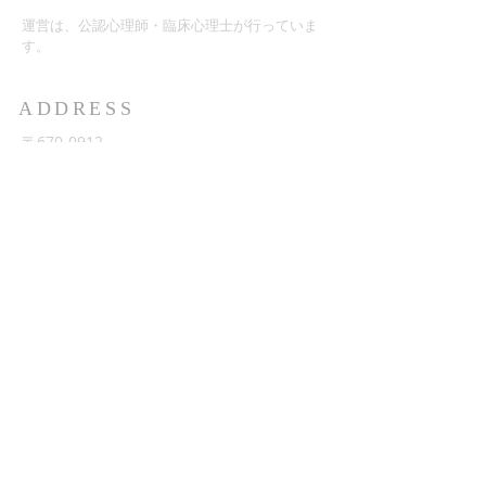
​運営は、公認心理師・臨床心理士が行っていま
す。
ADDRESS
〒670-0912
兵庫県姫路市南町76 姫路城陽ビル4F
cocohap.labo@gmail.com
© 2024 Lit & Cypher. Powered
and secured by
Wix