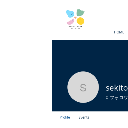
HOME
sekit
sekitoh
0
フォロワ
Profile
Events