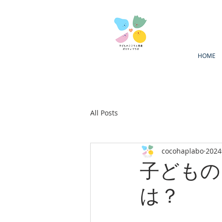
HOME
All Posts
cocohaplabo
202
子どもの
は？