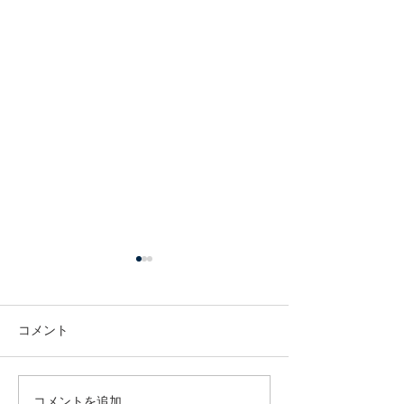
コメント
コメントを追加…
国連が推奨する子育てプ
子どものこころ